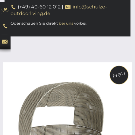
(+49) 40-60 12 012
|
info@schulze-
outdoorliving.de
Oder schauen Sie direkt
bei uns
vorbei.
Neu
ab