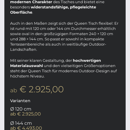
modernen Charakter
des Tisches und bietet eine
besonders
widerstandsfähige, pflegeleichte
Oberfläche
.
Auch in den Maßen zeigt sich der Queen Tisch flexibel: Er
ist rund mit 120 cm oder 144 cm Durchmesser erhältlich
sowie oval in den großzügigen Formaten 240 × 120 cm
und 288 × 144 cm. So passt er sowohl in kompakte
Terrassenbereiche als auch in weitläufige Outdoor-
Landschaften.
Mit seiner klaren Gestaltung, der
hochwertigen
Materialauswahl
und den vielseitigen Größenoptionen
steht der Queen Tisch für modernes Outdoor-Design auf
höchstem Niveau.
€ 2.925,00
ab
Varianten
Ø 120 cm
ab € 2.925,00
Ø 144 cm
ab € 4.493,00