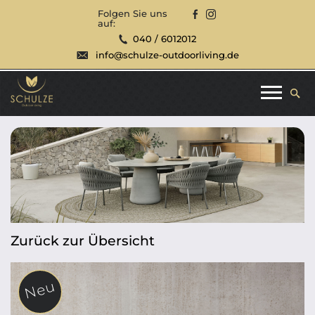
Folgen Sie uns
auf:
040 / 6012012
info@schulze-outdoorliving.de
Zurück zur Übersicht
Neu
Neu
Neu
Neu
Neu
Neu