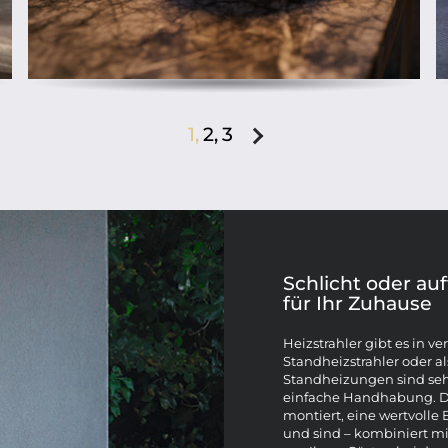
1,
2,
3
Schlicht oder auf
für Ihr Zuhause
Heizstrahler gibt es in v
Standheizstrahler oder al
Standheizungen sind seh
einfache Handhabung. Di
montiert, eine wertvoll
und sind – kombiniert mi