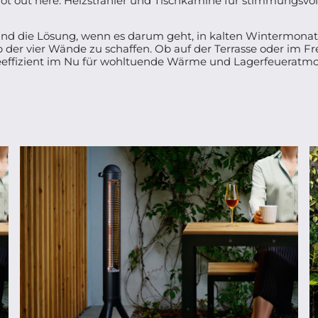
 hot out here: Heizstrahler und Tischkamine für stimmungsv
sind die Lösung, wenn es darum geht, in kalten Wintermon
er vier Wände zu schaffen. Ob auf der Terrasse oder im Frei
eeffizient im Nu für wohltuende Wärme und Lagerfeueratmo