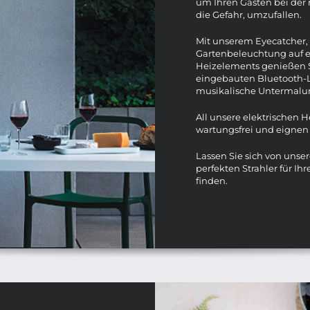
um Ihren Gästen bei der 
die Gefahr, umzufallen.
Mit unserem Eyecatcher,
Gartenbeleuchtung auf ei
Heizelements genießen 
eingebauten Bluetooth-La
musikalische Untermalu
All unsere elektrischen H
wartungsfrei und eignen 
Lassen Sie sich von uns
perfekten Strahler für I
finden.