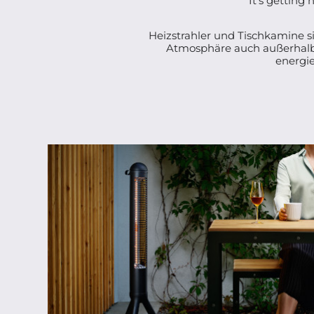
It’s getting
Heizstrahler und Tischkamine 
Atmosphäre auch außerhalb d
energi