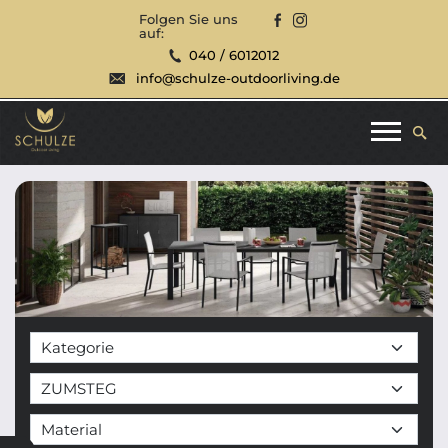
Folgen Sie uns
auf:
040 / 6012012
info@schulze-outdoorliving.de