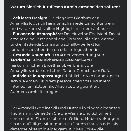
Warum Sie sich für diesen Kamin entscheiden sollten?
- Zeitloses Design:
Die elegante Glasform der
Amaryllis fügt sich harmonisch in jede Einrichtung ein
und wird zum stilvollen Highlight in Ihrem Zuhause.
- Einladende Atmosphäre:
Der einzelne Edelstahl-Docht
erzeugt eine kerzenähnliche Flamme, die eine warme
und einladende Stimmung schafft – perfekt für
romantische Abendessen oder ruhige Abende.
- Gesunde Raumluft:
Dank der Verwendung von
Tenderfuel
, einer sichereren Alternative zu
herkömmlichem Bioethanol, verbrennt die
Amaryllis sauber und ohne Rauch, Geruch oder Ruß.
- Individuelle Anpassung:
Erhältlich in vier Farben, passt
sich die Amaryllis Ihrem persönlichen Stil und Ihrem
Interieur an. Setzen Sie Akzente, die garantiert
Aufmerksamkeit erregen.
Der Amaryllis vereint Stil und Nutzen in einem eleganten
Tischkamin. Genießen Sie die Wärme und Schönheit
einer echten Flamme ohne schädliche Nebenwirkungen.
Ob als auffälliger Mittelpunkt auf Ihrem Esstisch oder als
dezenter Akzent in einer gemütlichen Ecke – die