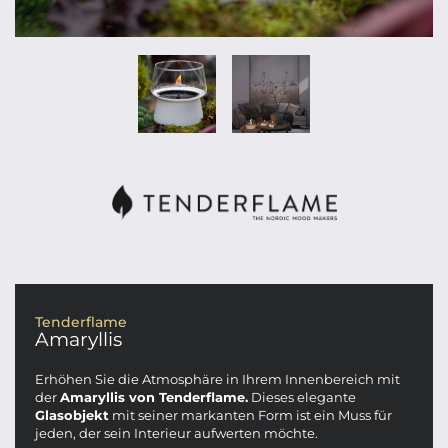
Tenderflame
Amaryllis
Erhöhen Sie die Atmosphäre in Ihrem Innenbereich mit
der
Amaryllis von Tenderflame.
Dieses elegante
Glasobjekt
mit seiner markanten Form ist ein Muss für
jeden, der sein Interieur aufwerten möchte.