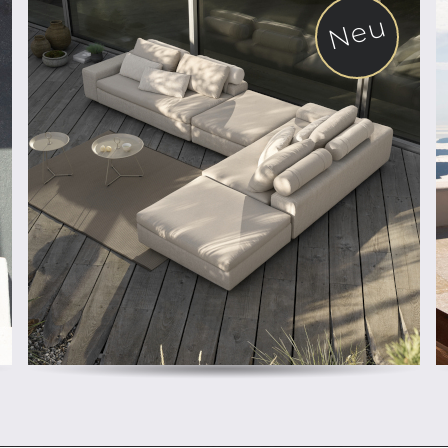
Neu
ab