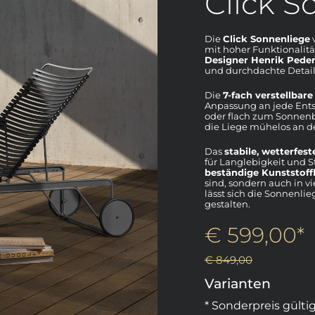
Click S
Die
Click Sonnenliege
mit hoher Funktionalit
Designer Henrik Pede
und durchdachte Detail
Die
7-fach verstellbar
Anpassung an jede Ents
oder flach zum Sonnen
die Liege mühelos an 
Das
stabile, wetterfest
für Langlebigkeit und S
beständige Kunststoff
sind, sondern auch in v
lässt sich die Sonnenl
gestalten.
€ 599,00*
€ 849,00
Varianten
* Sonderpreis gült