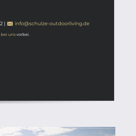
12
|
info@schulze-outdoorliving.de
t
bei uns
vorbei.