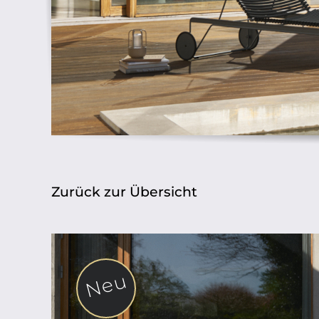
Zurück zur Übersicht
Neu
Neu
Neu
Neu