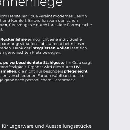
onnenliege
vom Hersteller Houe vereint modernes Design
ät und Komfort. Entworfen vom dänischen
rsen
, überzeugt sie durch ihre klare Formsprache
s.
e Rückenlehne
ermöglicht eine individuelle
pannungssituation – ob aufrecht beim Lesen
baden. Dank der
integrierten Rollen
lässt sich
den gewünschten Platz bewegen.
e, pulverbeschichtete Stahlgestell
in Grau sorgt
tandfestigkeit. Ergänzt wird dies durch
UV-
lamellen
, die nicht nur besonders
pflegeleicht
ielen verschiedenen Farben wählbar sind – so
iege ganz nach persönlichem Geschmack
ig für Lagerware und Ausstellungsstücke