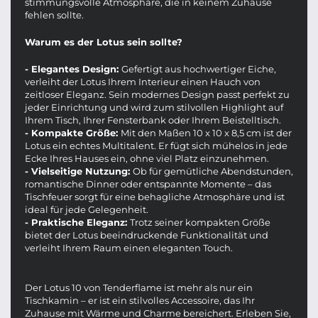
stimmungsvolle Atmosphäre, die in keinem Zuhause
fehlen sollte.
Warum es der Lotus sein sollte?
- Elegantes Design:
Gefertigt aus hochwertiger Eiche,
verleiht der Lotus Ihrem Interieur einen Hauch von
zeitloser Eleganz. Sein modernes Design passt perfekt zu
jeder Einrichtung und wird zum stilvollen Highlight auf
Ihrem Tisch, Ihrer Fensterbank oder Ihrem Beistelltisch.
- Kompakte Größe:
Mit den Maßen 10 x 10 x 8,5 cm ist der
Lotus ein echtes Multitalent. Er fügt sich mühelos in jede
Ecke Ihres Hauses ein, ohne viel Platz einzunehmen.
- Vielseitige Nutzung:
Ob für gemütliche Abendstunden,
romantische Dinner oder entspannte Momente – das
Tischfeuer sorgt für eine behagliche Atmosphäre und ist
ideal für jede Gelegenheit.
- Praktische Eleganz:
Trotz seiner kompakten Größe
bietet der Lotus beeindruckende Funktionalität und
verleiht Ihrem Raum einen eleganten Touch.
Der Lotus 10 von Tenderflame ist mehr als nur ein
Tischkamin – er ist ein stilvolles Accessoire, das Ihr
Zuhause mit Wärme und Charme bereichert. Erleben Sie,