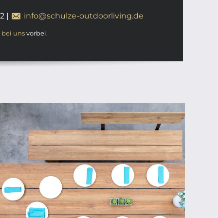
12
|
info@schulze-outdoorliving.de
t
bei uns
vorbei.