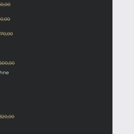
30,00
40,00
570,00
.500,00
ehne
.320,00