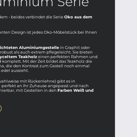
uminium Serie
rn - beides verbindet die Serie
Oko aus dem
anten Design ist jedes Oko-Möbelstück bei Ihnen
ichteten Aluminiumgestelle
in Graphit oder
robust als auch extrem pflegeleicht. Sie bieten
cyceltem Teakholz
einen perfekten Rahmen und
omplett. Mit der Zeit bildet das Teakholz die
ina, die den Kontrast zum Gestell noch einmal
 edel aussieht.
wahlweise mit Rückenlehne) gibt es in
 perfekt an Ihr Zuhause angepasst und nach
erbar, mit Gestellen in den
Farben Weiß und
0