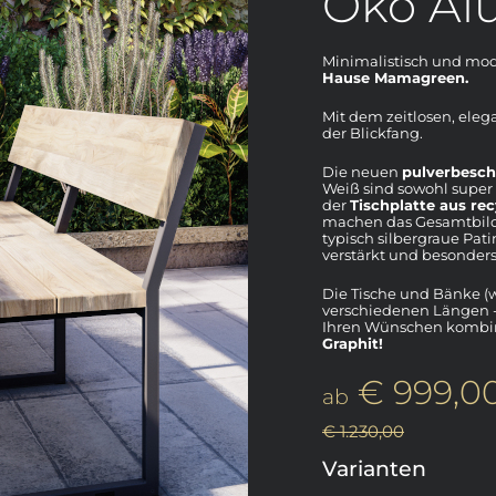
Oko Al
Minimalistisch und mode
Hause Mamagreen.
Mit dem zeitlosen, eleg
der Blickfang.
Die neuen
pulverbesch
Weiß sind sowohl super 
der
Tischplatte aus re
machen das Gesamtbild k
typisch silbergraue Pat
verstärkt und besonders
Die Tische und Bänke (
verschiedenen Längen -
Ihren Wünschen kombini
Graphit!
€ 999,0
ab
€ 1.230,00
Varianten