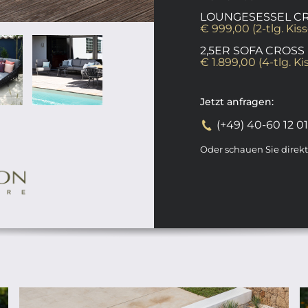
LOUNGESESSEL C
€ 999,00 (2-tlg. Ki
2,5ER SOFA CROSS
€ 1.899,00 (4-tlg. Ki
Jetzt anfragen:
(+49) 40-60 12 0
Oder schauen Sie direk