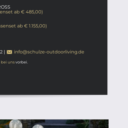
ROSS
ssenset ab € 485,00)
ssenset ab € 1.155,00)
12
|
info@schulze-outdoorliving.de
t
bei uns
vorbei.