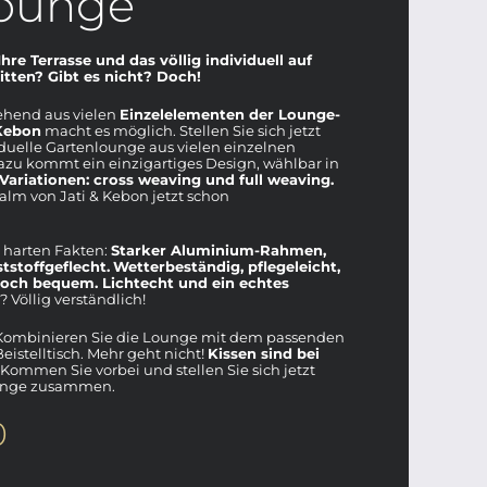
ounge
hre Terrasse und das völlig individuell auf
tten? Gibt es nicht? Doch!
ehend aus vielen
Einzelelementen der Lounge-
 Kebon
macht es möglich. Stellen Sie sich jetzt
iduelle Gartenlounge aus vielen einzelnen
u kommt ein einzigartiges Design, wählbar in
Variationen: cross weaving und full weaving.
alm von Jati & Kebon jetzt schon
 harten Fakten:
Starker Aluminium-Rahmen,
tstoffgeflecht.
Wetterbeständig, pflegeleicht,
noch bequem. Lichtecht und ein echtes
 Völlig verständlich!
: Kombinieren Sie die Lounge mit dem passenden
eistelltisch. Mehr geht nicht!
Kissen sind bei
Kommen Sie vorbei und stellen Sie sich jetzt
ounge zusammen.
0