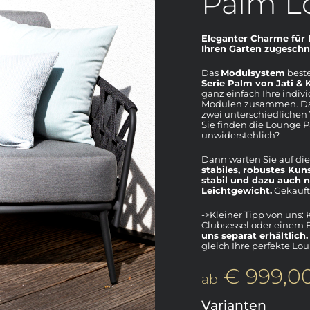
Palm L
Eleganter Charme für I
Ihren Garten zugeschni
Das
Modulsystem
best
Serie Palm von Jati &
ganz einfach Ihre indiv
Modulen zusammen. Daz
zwei unterschiedlichen
Sie finden die Lounge P
unwiderstehlich?
Dann warten Sie auf die
stabiles, robustes Kuns
stabil und dazu auch 
Leichtgewicht.
Gekauft?
->Kleiner Tipp von uns
Clubsessel oder einem B
uns separat erhältlich.
gleich Ihre perfekte L
€ 999,0
ab
Varianten