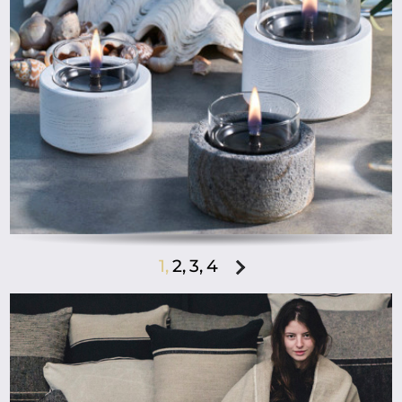
ab
1,
2,
3,
4