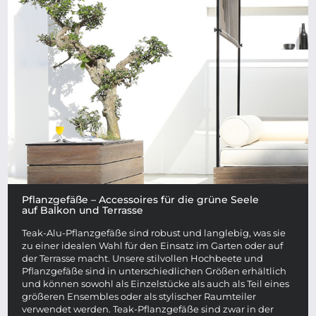
Pflanzgefäße – Accessoires für die grüne Seele
auf Balkon und Terrasse
Teak-Alu-Pflanzgefäße sind robust und langlebig, was sie
zu einer idealen Wahl für den Einsatz im Garten oder auf
der Terrasse macht. Unsere stilvollen Hochbeete und
Pflanzgefäße sind in unterschiedlichen Größen erhältlich
und können sowohl als Einzelstücke als auch als Teil eines
größeren Ensembles oder als stylischer Raumteiler
verwendet werden. Teak-Pflanzgefäße sind zwar in der