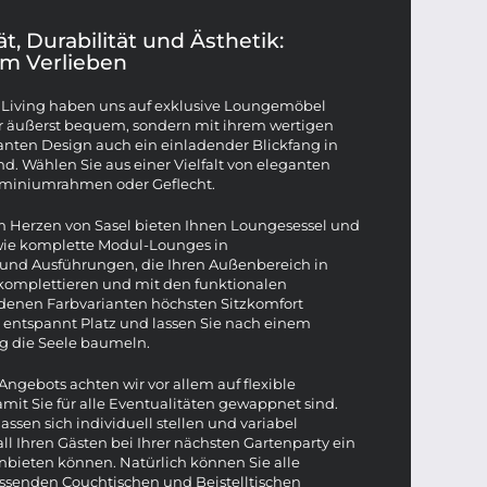
ät, Durabilität und Ästhetik:
m Verlieben
 Living haben uns auf exklusive Loungemöbel
 nur äußerst bequem, sondern mit ihrem wertigen
anten Design auch ein einladender Blickfang in
d. Wählen Sie aus einer Vielfalt von eleganten
luminiumrahmen oder Geflecht.
m Herzen von Sasel bieten Ihnen Loungesessel und
owie komplette Modul-Lounges in
 und Ausführungen, die Ihren Außenbereich in
 komplettieren und mit den funktionalen
edenen Farbvarianten höchsten Sitzkomfort
 entspannt Platz und lassen Sie nach einem
g die Seele baumeln.
Angebots achten wir vor allem auf flexible
mit Sie für alle Eventualitäten gewappnet sind.
ssen sich individuell stellen und variabel
ll Ihren Gästen bei Ihrer nächsten Gartenparty ein
nbieten können. Natürlich können Sie alle
ssenden Couchtischen und Beistelltischen