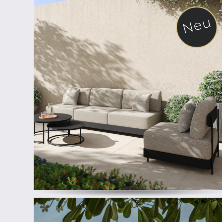
Neu
ab