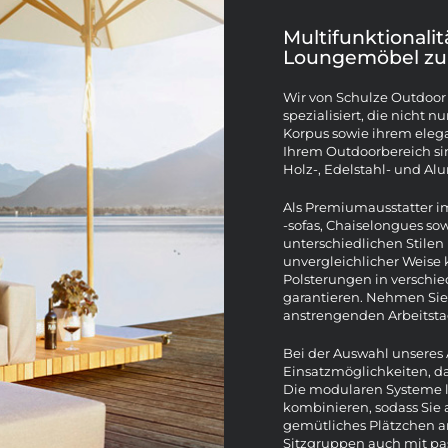
Multifunktionalit
Loungemöbel zu
Wir von Schulze Outdoor
spezialisiert, die nicht
Korpus sowie ihrem eleg
Ihrem Outdoorbereich sin
Holz-, Edelstahl- und A
Als Premiumausstatter i
-sofas, Chaiselongues s
unterschiedlichen Stilen
unvergleichlicher Weise
Polsterungen in verschi
garantieren. Nehmen Sie
anstrengenden Arbeitsta
Bei der Auswahl unseres 
Einsatzmöglichkeiten, da
Die modularen Systeme la
kombinieren, sodass Sie a
gemütliches Plätzchen a
Sitzgruppen auch mit pa