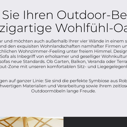
Sie Ihren Outdoor-Ber
zigartige Wohlfühl-O
iar und möchten auch außerhalb Ihrer vier Wände in einem st
nd den exquisiten Wohnlandschaften namhafter Firmen und
chlichen Wohnzimmer-Feeling unter freiem Himmel. Desig
ofa als Inbegriff von erholsamer und geselliger Wohnkultur
ofas neue Standards. Ob Garten, Balkon, Veranda oder Terras
llout-Zone mit unseren komfortablen Sitz- und Liegegelegen
 auf ganzer Linie: Sie sind die perfekte Symbiose aus Robus
chwertigen Materialien und Verarbeitung sowie ihrem zeitlo
Outdoormöbeln lange Freude.