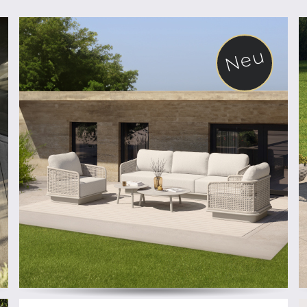
Neu
ab