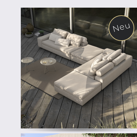
Neu
ab