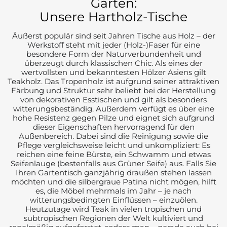
Garten:
Unsere Hartholz-Tische
Äußerst populär sind seit Jahren Tische aus Holz – der
Werkstoff steht mit jeder (Holz-)Faser für eine
besondere Form der Naturverbundenheit und
überzeugt durch klassischen Chic. Als eines der
wertvollsten und bekanntesten Hölzer Asiens gilt
Teakholz. Das Tropenholz ist aufgrund seiner attraktiven
Färbung und Struktur sehr beliebt bei der Herstellung
von dekorativen Esstischen und gilt als besonders
witterungsbeständig. Außerdem verfügt es über eine
hohe Resistenz gegen Pilze und eignet sich aufgrund
dieser Eigenschaften hervorragend für den
Außenbereich. Dabei sind die Reinigung sowie die
Pflege vergleichsweise leicht und unkompliziert: Es
reichen eine feine Bürste, ein Schwamm und etwas
Seifenlauge (bestenfalls aus Grüner Seife) aus. Falls Sie
Ihren Gartentisch ganzjährig draußen stehen lassen
möchten und die silbergraue Patina nicht mögen, hilft
es, die Möbel mehrmals im Jahr – je nach
witterungsbedingten Einflüssen – einzuölen.
Heutzutage wird Teak in vielen tropischen und
subtropischen Regionen der Welt kultiviert und